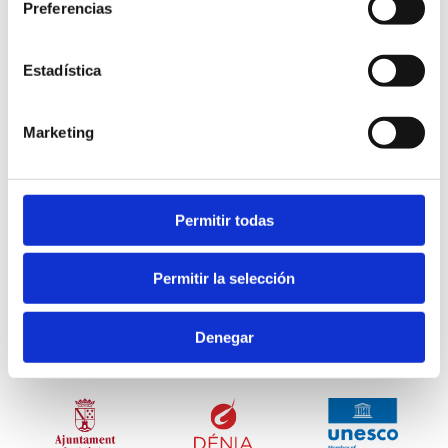
Preferencias
Estadística
Marketing
Permitir todas
Conseil municipal de Dénia
Permitir la selección
Zone touristique
Denegar
Plaza Oculista Buigues, 9. 03700 Dénia
T. 96 642 23 67
denia@touristinfo.net