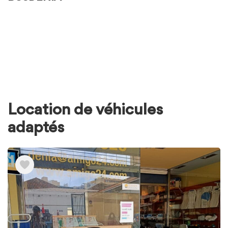
Location de véhicules
adaptés
Voir
les
éléments
de
Location
de
véhicules