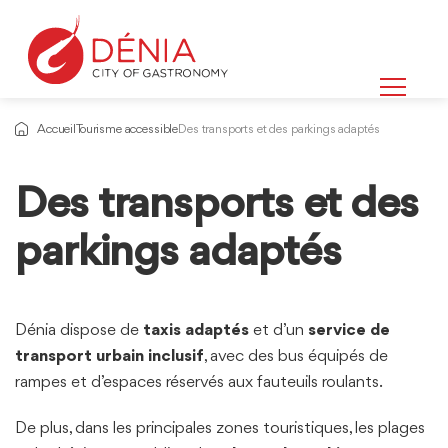
Accueil
Tourisme accessible
Des transports et des parkings adaptés
Des transports et des
Informations
sur
parkings adaptés
Dénia dispose de
taxis adaptés
et d’un
service de
transport urbain inclusif
, avec des bus équipés de
rampes et d’espaces réservés aux fauteuils roulants.
De plus, dans les principales zones touristiques, les plages