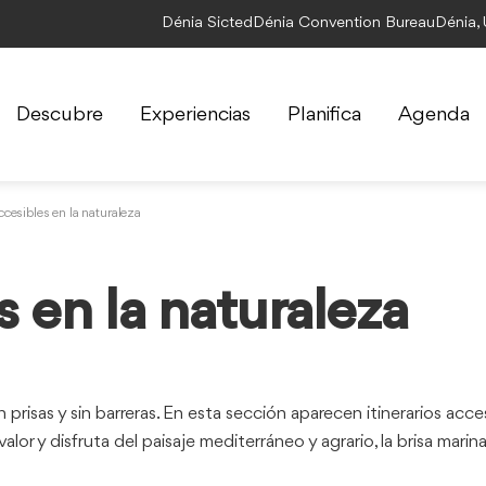
Dénia Sicted
Dénia Convention Bureau
Dénia,
Descubre
Experiencias
Planifica
Agenda
ccesibles en la naturaleza
 en la naturaleza
 prisas y sin barreras. En esta sección aparecen itinerarios acce
lor y disfruta del paisaje mediterráneo y agrario, la brisa mari