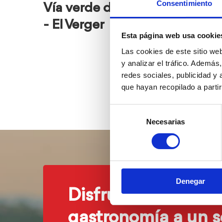
Consentimiento
Vía verde de Dénia
Sender
- El Verger
paseo 
Esta página web usa cookie
Cassian
Las cookies de este sitio we
y analizar el tráfico. Ademá
redes sociales, publicidad y
que hayan recopilado a parti
Selección
Necesarias
de
consentimiento
Denegar
Disfruta de nuestr
gastronomía a un s