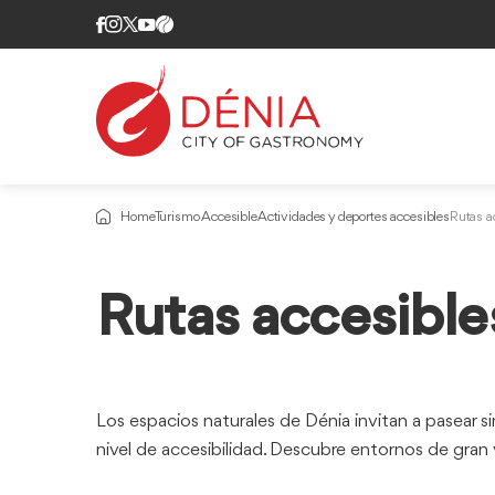
Home
Turismo Accesible
Actividades y deportes accesibles
Rutas a
Información
Rutas accesibles
sobre
Los espacios naturales de Dénia invitan a pasear sin
nivel de accesibilidad. Descubre entornos de gran va