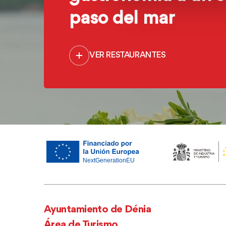
paso del mar
VER RESTAURANTES
Ayuntamiento de Dénia
Área de Turismo