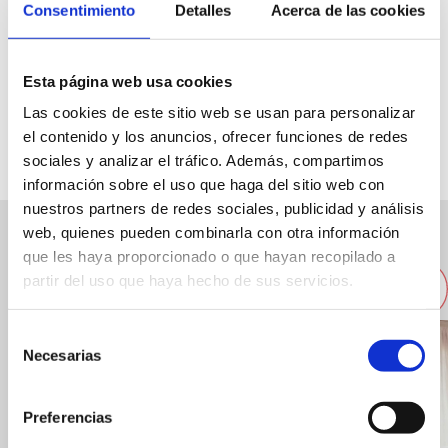
Consentimiento
Detalles
Acerca de las cookies
Explanada Cervantes, 19
Esta página web usa cookies
609 601 204
Las cookies de este sitio web se usan para personalizar
el contenido y los anuncios, ofrecer funciones de redes
sociales y analizar el tráfico. Además, compartimos
información sobre el uso que haga del sitio web con
nuestros partners de redes sociales, publicidad y análisis
web, quienes pueden combinarla con otra información
Otros restaurantes cercanos
que les haya proporcionado o que hayan recopilado a
partir del uso que haya hecho de sus servicios.
Selección
Necesarias
de
consentimiento
Preferencias