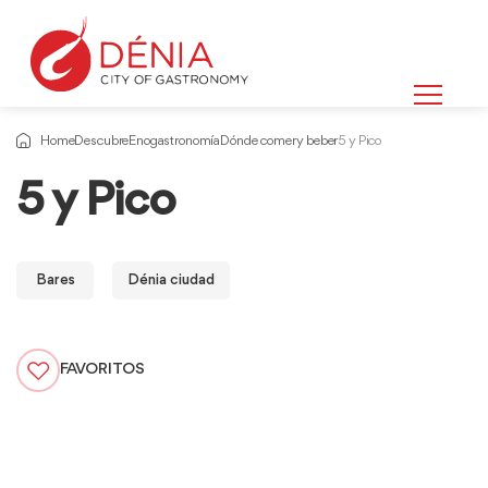
Home
Descubre
Enogastronomía
Dónde comer y beber
5 y Pico
5 y Pico
Bares
Dénia ciudad
FAVORITOS