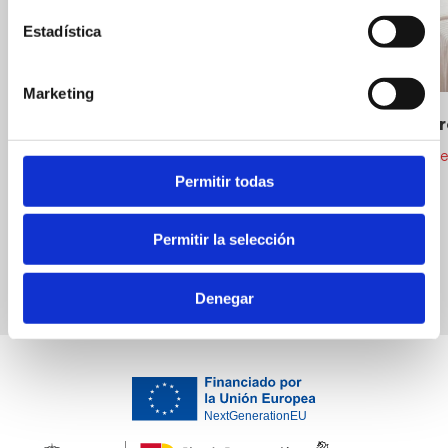
Estadística
Marketing
Hs* Comer
Hostales y p
La Cocina de Lola
Permitir todas
Restaurantes
Permitir la selección
Denegar