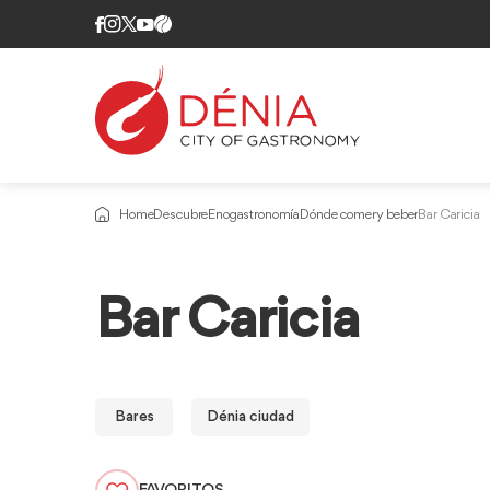
Home
Descubre
Enogastronomía
Dónde comer y beber
Bar Caricia
Bar Caricia
Bares
Dénia ciudad