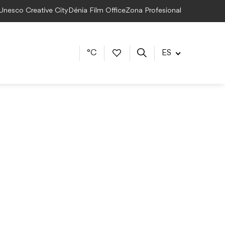
 Unesco Creative City
Dénia Film Office
Zona Profesional
°C
ES