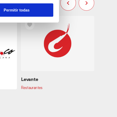
Permitir todas
Levante
Bodegas
Restaurantes
Bares