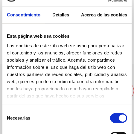
Especialidad:
Gambas a la plancha
Capacidad:
45
Consentimiento
Detalles
Acerca de las cookies
FAVORITOS
Esta página web usa cookies
Las cookies de este sitio web se usan para personalizar
el contenido y los anuncios, ofrecer funciones de redes
sociales y analizar el tráfico. Además, compartimos
información sobre el uso que haga del sitio web con
nuestros partners de redes sociales, publicidad y análisis
Otros restaurantes cercanos
web, quienes pueden combinarla con otra información
que les haya proporcionado o que hayan recopilado a
partir del uso que haya hecho de sus servicios.
Selección
Necesarias
de
consentimiento