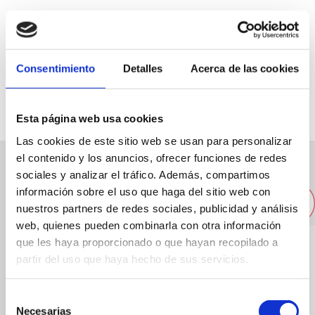
C/ Calderón, 4
Consentimiento
Detalles
Acerca de las cookies
96 6426165
Esta página web usa cookies
Las cookies de este sitio web se usan para personalizar
el contenido y los anuncios, ofrecer funciones de redes
sociales y analizar el tráfico. Además, compartimos
Otros restaurantes cercanos
información sobre el uso que haga del sitio web con
nuestros partners de redes sociales, publicidad y análisis
web, quienes pueden combinarla con otra información
que les haya proporcionado o que hayan recopilado a
partir del uso que haya hecho de sus servicios.
Selección
Necesarias
de