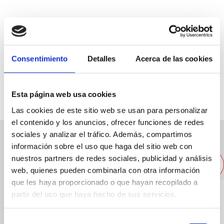
C/ Sertorio, 13
96 5788368
Consentimiento
Detalles
Acerca de las cookies
deninfor@deninform.es
Esta página web usa cookies
Las cookies de este sitio web se usan para personalizar
el contenido y los anuncios, ofrecer funciones de redes
sociales y analizar el tráfico. Además, compartimos
información sobre el uso que haga del sitio web con
Otras empresas cercanas
nuestros partners de redes sociales, publicidad y análisis
web, quienes pueden combinarla con otra información
que les haya proporcionado o que hayan recopilado a
partir del uso que haya hecho de sus servicios.
Selección