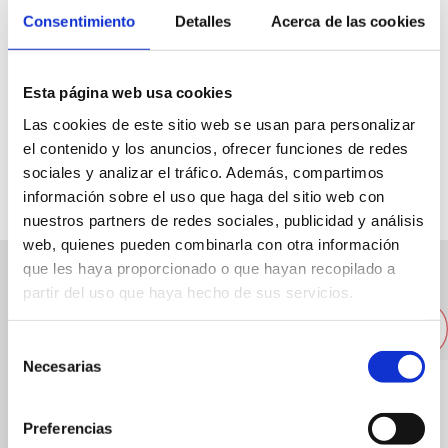
Consentimiento
Detalles
Acerca de las cookies
Calle Marques De Campo, 36
Esta página web usa cookies
96 578 15 45
Las cookies de este sitio web se usan para personalizar
el contenido y los anuncios, ofrecer funciones de redes
euroresidencias@euroresidencias.com
sociales y analizar el tráfico. Además, compartimos
información sobre el uso que haga del sitio web con
nuestros partners de redes sociales, publicidad y análisis
web, quienes pueden combinarla con otra información
que les haya proporcionado o que hayan recopilado a
partir del uso que haya hecho de sus servicios.
Otras empresas cercanas
Selección
Necesarias
de
consentimiento
Preferencias