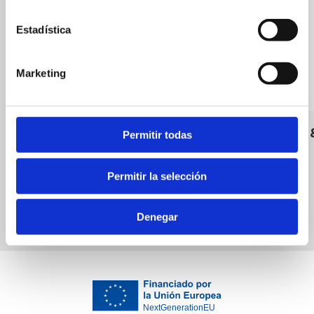
Estadística
Marketing
Parking Maristas
Tradition
Permitir todas
Bares
Permitir la selección
Denegar