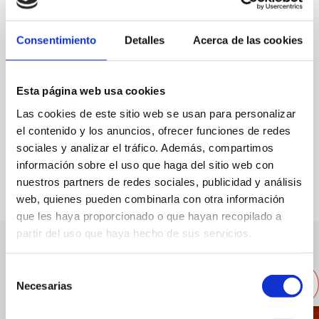
Partida Madrigueres Sud, 8
Consentimiento
Detalles
Acerca de las cookies
96 578 15 50
Web
Esta página web usa cookies
Las cookies de este sitio web se usan para personalizar
el contenido y los anuncios, ofrecer funciones de redes
sociales y analizar el tráfico. Además, compartimos
FAVORITOS
información sobre el uso que haga del sitio web con
nuestros partners de redes sociales, publicidad y análisis
web, quienes pueden combinarla con otra información
que les haya proporcionado o que hayan recopilado a
partir del uso que haya hecho de sus servicios.
Otras empresas cercanas
Selección
Necesarias
de
consentimiento