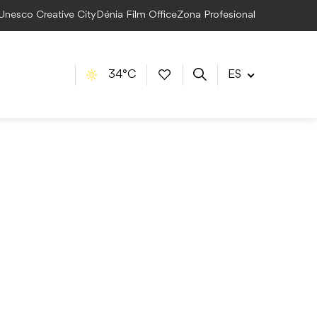
 Unesco Creative City
Dénia Film Office
Zona Profesional
34°C
ES