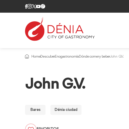
Home
Descubre
Enogastronomía
Dónde comer y beber
John G.V.
John G.V.
Bares
Dénia ciudad