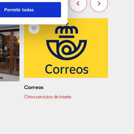
Permitir todas
La Senia
Correos
Cocina au
Otros servicios de interés