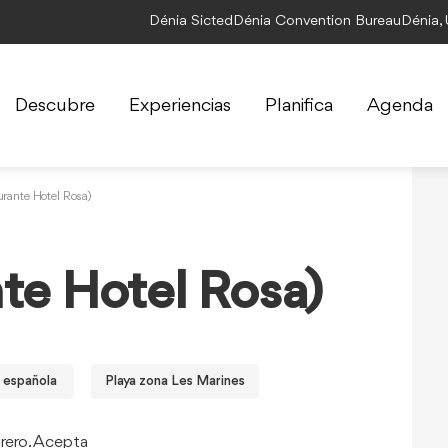
Dénia Sicted
Dénia Convention Bureau
Dénia,
Descubre
Experiencias
Planifica
Agenda
rante Hotel Rosa)
te Hotel Rosa)
 española
Playa zona Les Marines
rero. Acepta