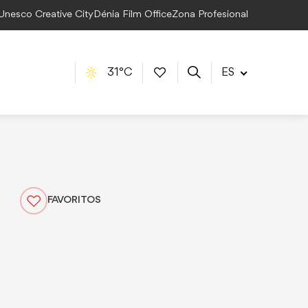
 Unesco Creative City
Dénia Film Office
Zona Profesional
31°C
ES
FAVORITOS