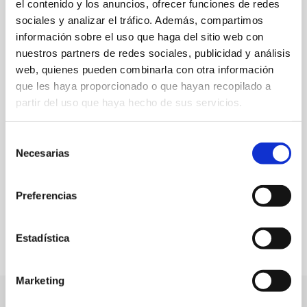
el contenido y los anuncios, ofrecer funciones de redes
sociales y analizar el tráfico. Además, compartimos
información sobre el uso que haga del sitio web con
nuestros partners de redes sociales, publicidad y análisis
C/ Loreto, 28 B
web, quienes pueden combinarla con otra información
que les haya proporcionado o que hayan recopilado a
630946688
partir del uso que haya hecho de sus servicios.
Web
Selección
Necesarias
de
Especialidad:
Tortitas de Camarón
consentimiento
Preferencias
FAVORITOS
Estadística
Marketing