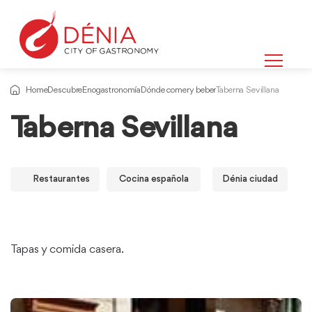
Home
Descubre
Enogastronomía
Dónde comer y beber
Taberna Sevillana
Taberna Sevillana
Restaurantes
Cocina española
Dénia ciudad
Tapas y comida casera.