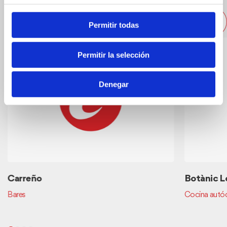
Otros restaurantes cercanos
Permitir todas
Permitir la selección
Denegar
Carreño
Botànic L
Bares
Cocina autó