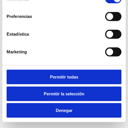
consentimiento
Preferencias
WeWhale
Estadística
Marketing
Permitir todas
Información
Permitir la selección
¿Por qué practicar ecoturismo en Dénia?
Denegar
Buenas prácticas del ecoturista