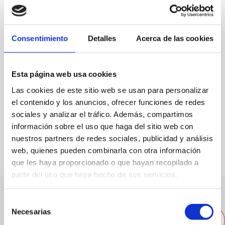
C/ del Marqués de Campo, 41
96 578 01 66
Consentimiento
Detalles
Acerca de las cookies
infomacion@clinica-buigues.com
Web
Esta página web usa cookies
Las cookies de este sitio web se usan para personalizar
el contenido y los anuncios, ofrecer funciones de redes
sociales y analizar el tráfico. Además, compartimos
FAVORITOS
información sobre el uso que haga del sitio web con
nuestros partners de redes sociales, publicidad y análisis
web, quienes pueden combinarla con otra información
que les haya proporcionado o que hayan recopilado a
partir del uso que haya hecho de sus servicios.
Selección
Otras empresas cercanas
Necesarias
de