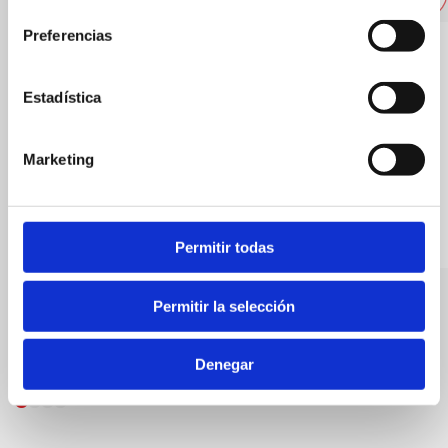
consentimiento
Preferencias
Estadística
Marketing
Permitir todas
Abbey-Properties LTD
Mi villa
Permitir la selección
Bares
Denegar