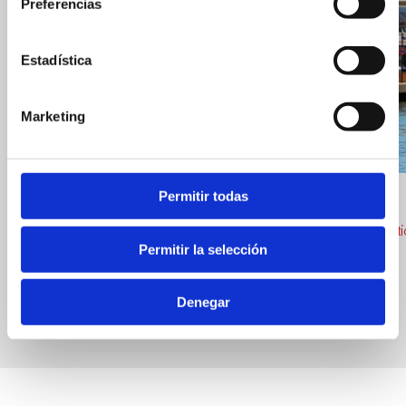
Preferencias
Estadística
Marketing
Permitir todas
Pleamar
Antonio Roselló Salort
Chárter náut
Alquileres Turisticos
Permitir la selección
Denegar