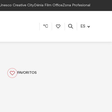
 Unesco Creative City
Dénia Film Office
Zona Profesional
°C
ES
FAVORITOS