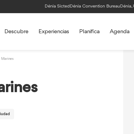
Dénia Sicted
Dénia Convention Bureau
Dénia,
Descubre
Experiencias
Planifica
Agenda
s Marines
arines
iudad