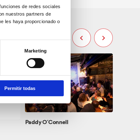
 funciones de redes sociales
con nuestros partners de
ue les haya proporcionado o
Marketing
Permitir todas
Paddy O´Connell
Ayuntam
Otros servi