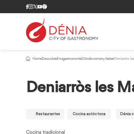
Home
Descubre
Enogastronomía
Dónde comer y beber
Deniarròs le
Deniarròs les M
Restaurantes
Cocina autóctona
Dénia c
Cocina tradicional