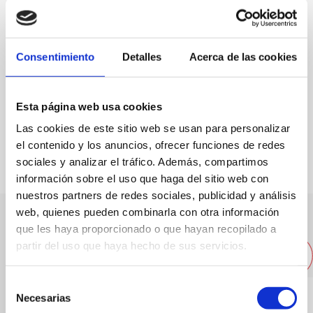
Web
Especialidad:
Arroces
Consentimiento
Detalles
Acerca de las cookies
Capacidad:
65
Esta página web usa cookies
FAVORITOS
Las cookies de este sitio web se usan para personalizar
el contenido y los anuncios, ofrecer funciones de redes
sociales y analizar el tráfico. Además, compartimos
información sobre el uso que haga del sitio web con
nuestros partners de redes sociales, publicidad y análisis
web, quienes pueden combinarla con otra información
que les haya proporcionado o que hayan recopilado a
Otros restaurantes cercanos
partir del uso que haya hecho de sus servicios.
Selección
Necesarias
de