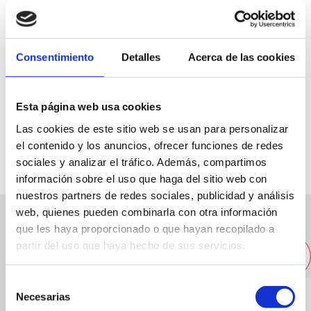
Plaça de la Constitució, 3
Consentimiento
Detalles
Acerca de las cookies
96 578 00 63
farmaciaferreres@farmaciaferreres.com
Esta página web usa cookies
Las cookies de este sitio web se usan para personalizar
Web
el contenido y los anuncios, ofrecer funciones de redes
sociales y analizar el tráfico. Además, compartimos
información sobre el uso que haga del sitio web con
nuestros partners de redes sociales, publicidad y análisis
web, quienes pueden combinarla con otra información
que les haya proporcionado o que hayan recopilado a
Otras empresas cercanas
partir del uso que haya hecho de sus servicios.
Selección
Necesarias
de