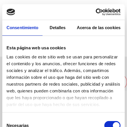
C/ Pont, 25
Consentimiento
Detalles
Acerca de las cookies
642 34 30 15
Esta página web usa cookies
Las cookies de este sitio web se usan para personalizar
el contenido y los anuncios, ofrecer funciones de redes
sociales y analizar el tráfico. Además, compartimos
Otros restaurantes cercanos
información sobre el uso que haga del sitio web con
nuestros partners de redes sociales, publicidad y análisis
web, quienes pueden combinarla con otra información
que les haya proporcionado o que hayan recopilado a
partir del uso que haya hecho de sus servicios.
Selección
Necesarias
de