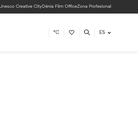
 Unesco Creative City
Dénia Film Office
Zona Profesional
°C
ES