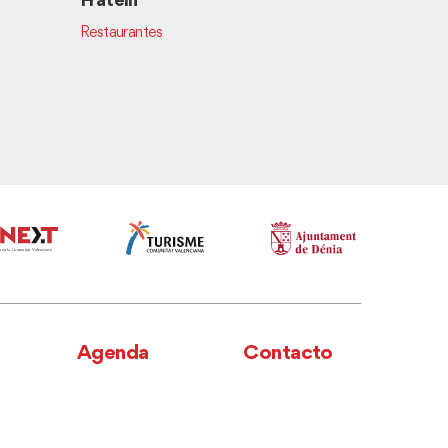
Fratelli
Restaurantes
Jamse & 
Restaurant
Agenda
Contacto