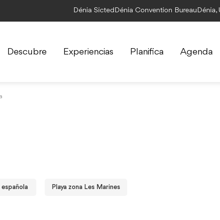
Dénia Sicted
Dénia Convention Bureau
Dénia,
Descubre
Experiencias
Planifica
Agenda
a
 española
Playa zona Les Marines