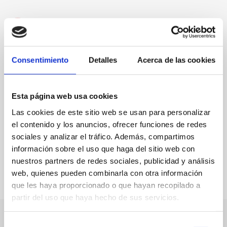
Alquería de Ferrando, s/n
966454054
Consentimiento
Detalles
Acerca de las cookies
Web
Esta página web usa cookies
Especialidad:
Cocina thailandesa
Capacidad:
70
Las cookies de este sitio web se usan para personalizar
el contenido y los anuncios, ofrecer funciones de redes
sociales y analizar el tráfico. Además, compartimos
información sobre el uso que haga del sitio web con
FAVORITOS
nuestros partners de redes sociales, publicidad y análisis
web, quienes pueden combinarla con otra información
que les haya proporcionado o que hayan recopilado a
partir del uso que haya hecho de sus servicios.
Selección