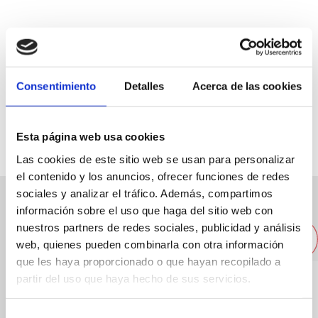
Pl. Arxiduc Carles 4
96 5781137
Consentimiento
Detalles
Acerca de las cookies
Spécialité:
Tapas, plats composés, plats à emporter/à
Esta página web usa cookies
emporter
Las cookies de este sitio web se usan para personalizar
el contenido y los anuncios, ofrecer funciones de redes
sociales y analizar el tráfico. Además, compartimos
información sobre el uso que haga del sitio web con
Autres restaurants à proximité
nuestros partners de redes sociales, publicidad y análisis
web, quienes pueden combinarla con otra información
que les haya proporcionado o que hayan recopilado a
partir del uso que haya hecho de sus servicios.
Selección