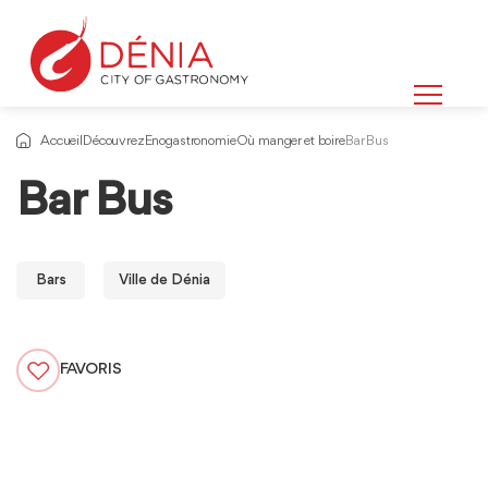
Accueil
Découvrez
Enogastronomie
Où manger et boire
Bar Bus
Bar Bus
Bars
Ville de Dénia
FAVORIS