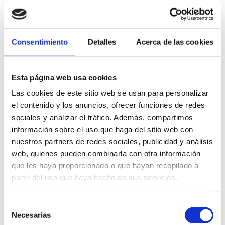
Musée de la Mer
Musée du Jouet et
Centre d'Art L'Estació
Consentimiento
Detalles
Acerca de las cookies
Esta página web usa cookies
Las cookies de este sitio web se usan para personalizar
el contenido y los anuncios, ofrecer funciones de redes
La Mairie
Site de la muraille du
sociales y analizar el tráfico. Además, compartimos
fort musulman de
información sobre el uso que haga del sitio web con
Daniya
nuestros partners de redes sociales, publicidad y análisis
web, quienes pueden combinarla con otra información
que les haya proporcionado o que hayan recopilado a
partir del uso que haya hecho de sus servicios.
Rues et quartiers
d'intérêt
Casa de Cultura :
Selección
Salle d'exposition.
Necesarias
de