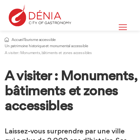
Accueil
Tourisme accessible
Un patrimoine historique et monumental accessible
A visiter : Monuments, bâtiments et zones accessibles
A visiter : Monuments,
Informations
sur
bâtiments et zones
accessibles
Laissez-vous surprendre par une ville