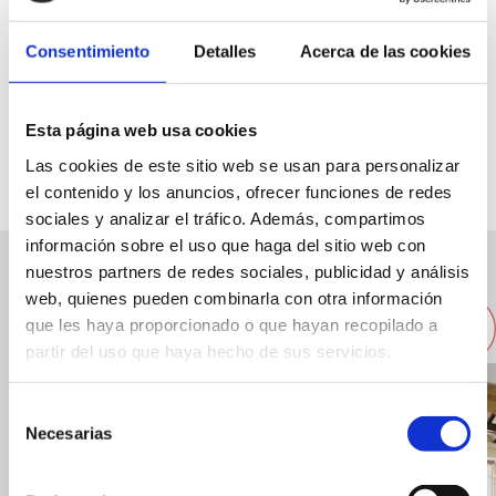
Consentimiento
Detalles
Acerca de las cookies
Explanada cervantes, 4
Esta página web usa cookies
Spécialité:
Pizza avec mozzarella de buffle
Las cookies de este sitio web se usan para personalizar
Capacité:
24
el contenido y los anuncios, ofrecer funciones de redes
sociales y analizar el tráfico. Además, compartimos
información sobre el uso que haga del sitio web con
nuestros partners de redes sociales, publicidad y análisis
Autres restaurants à proximité
web, quienes pueden combinarla con otra información
que les haya proporcionado o que hayan recopilado a
partir del uso que haya hecho de sus servicios.
Selección
Necesarias
de
consentimiento