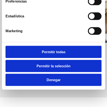
Preferencias
Estadística
Marketing
Haití
Nou Romà
Cuisine espagnole
Hôtels
Permitir todas
Permitir la selección
Denegar