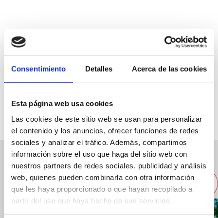
Paseo del Saladar, 1B
Consentimiento
Detalles
Acerca de las cookies
96 642 5103
cmc98sl@terra.es
Esta página web usa cookies
Las cookies de este sitio web se usan para personalizar
el contenido y los anuncios, ofrecer funciones de redes
sociales y analizar el tráfico. Además, compartimos
información sobre el uso que haga del sitio web con
nuestros partners de redes sociales, publicidad y análisis
Autres entreprises proches
web, quienes pueden combinarla con otra información
que les haya proporcionado o que hayan recopilado a
partir del uso que haya hecho de sus servicios.