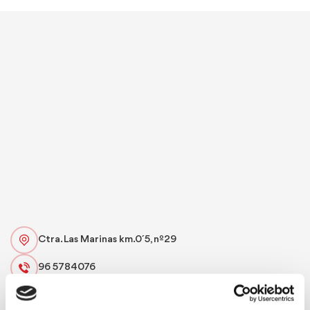
Ctra. Las Marinas km.0´5, nº29
96 5784076
fernandorestaurant@gmail.com