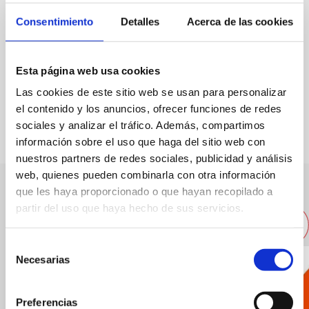
Consentimiento
Detalles
Acerca de las cookies
Spécialité:
Poisson de la baie de Dénia. Riz noir.
Capacité:
80
Esta página web usa cookies
Las cookies de este sitio web se usan para personalizar
FAVORIS
el contenido y los anuncios, ofrecer funciones de redes
sociales y analizar el tráfico. Además, compartimos
información sobre el uso que haga del sitio web con
nuestros partners de redes sociales, publicidad y análisis
web, quienes pueden combinarla con otra información
que les haya proporcionado o que hayan recopilado a
Autres restaurants à proximité
partir del uso que haya hecho de sus servicios.
Selección
Necesarias
de
consentimiento
Preferencias