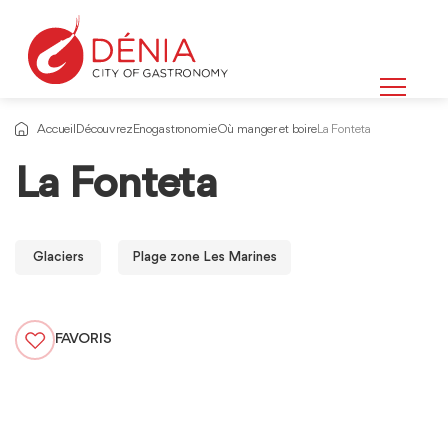
Accueil
Découvrez
Enogastronomie
Où manger et boire
La Fonteta
La Fonteta
Glaciers
Plage zone Les Marines
FAVORIS