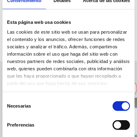
Consentimiento
Detalles
Acerca de las cookies
Ctra. Les Marines, 152 B (CC Les Brises)
Esta página web usa cookies
Las cookies de este sitio web se usan para personalizar
96 578 43 65
el contenido y los anuncios, ofrecer funciones de redes
sociales y analizar el tráfico. Además, compartimos
información sobre el uso que haga del sitio web con
nuestros partners de redes sociales, publicidad y análisis
web, quienes pueden combinarla con otra información
que les haya proporcionado o que hayan recopilado a
Autres restaurants à proximité
partir del uso que haya hecho de sus servicios.
Selección
Necesarias
de
consentimiento
Preferencias