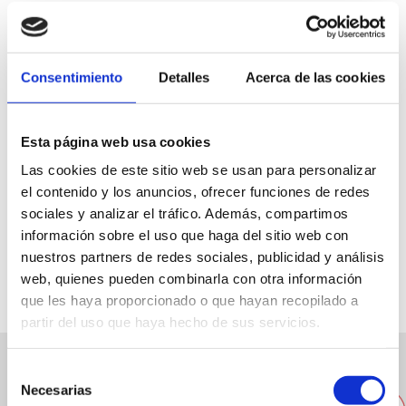
Consentimiento
Detalles
Acerca de las cookies
C/ Mussola, 36
Esta página web usa cookies
Las cookies de este sitio web se usan para personalizar
965788832
el contenido y los anuncios, ofrecer funciones de redes
Web
sociales y analizar el tráfico. Además, compartimos
información sobre el uso que haga del sitio web con
nuestros partners de redes sociales, publicidad y análisis
Spécialité:
Cuisine méditerranéenne
web, quienes pueden combinarla con otra información
Capacité:
40
que les haya proporcionado o que hayan recopilado a
partir del uso que haya hecho de sus servicios.
Selección
Autres restaurants à proximité
Necesarias
de