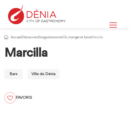
Accueil
Découvrez
Enogastronomie
Où manger et boire
Marcilla
Marcilla
Bars
Ville de Dénia
FAVORIS