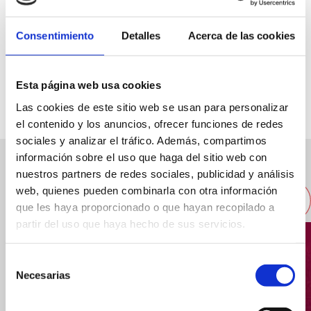
Consentimiento
Detalles
Acerca de las cookies
C/ Xàbia, 7
96 5789510
Esta página web usa cookies
Las cookies de este sitio web se usan para personalizar
el contenido y los anuncios, ofrecer funciones de redes
sociales y analizar el tráfico. Además, compartimos
información sobre el uso que haga del sitio web con
nuestros partners de redes sociales, publicidad y análisis
Autres restaurants à proximité
web, quienes pueden combinarla con otra información
que les haya proporcionado o que hayan recopilado a
partir del uso que haya hecho de sus servicios.
Selección
Necesarias
de
consentimiento