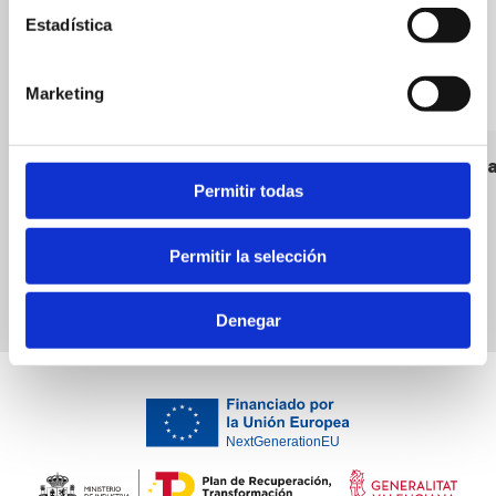
Estadística
Marketing
La bahía 2
Andorinh
Permitir todas
Bars
Bars
Permitir la selección
Denegar