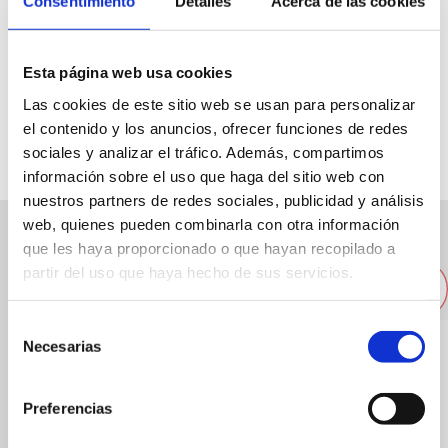
Consentimiento
Detalles
Acerca de las cookies
Paseo del Saladar, 20
Esta página web usa cookies
Las cookies de este sitio web se usan para personalizar
676047226
el contenido y los anuncios, ofrecer funciones de redes
sociales y analizar el tráfico. Además, compartimos
información sobre el uso que haga del sitio web con
nuestros partners de redes sociales, publicidad y análisis
web, quienes pueden combinarla con otra información
que les haya proporcionado o que hayan recopilado a
Autres restaurants à proximité
partir del uso que haya hecho de sus servicios.
Selección
Necesarias
de
consentimiento
Preferencias