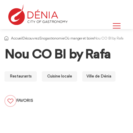
Accueil
Découvrez
Enogastronomie
Où manger et boire
Nou CO BI by Rafa
Nou CO BI by Rafa
Restaurants
Cuisine locale
Ville de Dénia
FAVORIS