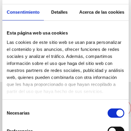
Consentimiento
Detalles
Acerca de las cookies
C/ de la Mar, 59
96 5785435
Esta página web usa cookies
Las cookies de este sitio web se usan para personalizar
info@plainmobiliaria.com
el contenido y los anuncios, ofrecer funciones de redes
Web
sociales y analizar el tráfico. Además, compartimos
información sobre el uso que haga del sitio web con
nuestros partners de redes sociales, publicidad y análisis
web, quienes pueden combinarla con otra información
que les haya proporcionado o que hayan recopilado a
partir del uso que haya hecho de sus servicios.
Autres entreprises proches
Selección
Necesarias
de
consentimiento