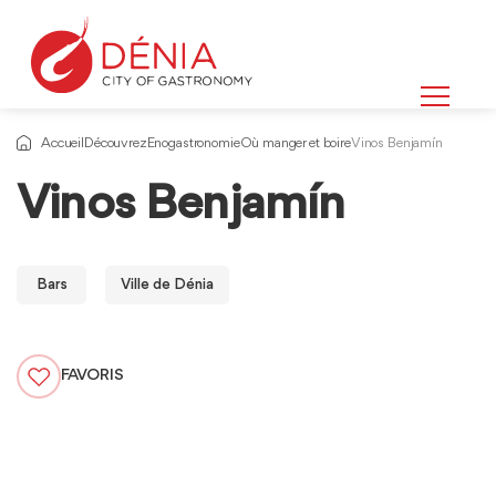
Accueil
Découvrez
Enogastronomie
Où manger et boire
Vinos Benjamín
Vinos Benjamín
Bars
Ville de Dénia
FAVORIS