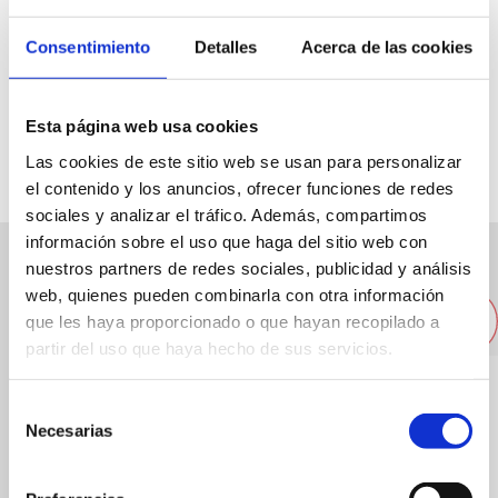
Consentimiento
Detalles
Acerca de las cookies
C/ Ramón y Cajal, 14
96 5781087
Esta página web usa cookies
Las cookies de este sitio web se usan para personalizar
el contenido y los anuncios, ofrecer funciones de redes
sociales y analizar el tráfico. Además, compartimos
información sobre el uso que haga del sitio web con
nuestros partners de redes sociales, publicidad y análisis
Autres restaurants à proximité
web, quienes pueden combinarla con otra información
que les haya proporcionado o que hayan recopilado a
partir del uso que haya hecho de sus servicios.
Selección
Necesarias
de
consentimiento