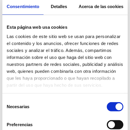
Consentimiento
Detalles
Acerca de las cookies
À notre arrivée, nous dégusterons un verre de vin ou
une boisson de bienvenue ainsi qu’un apéritif. Après
l’atelier de peinture, nous dégusterons un dîner léger
Esta página web usa cookies
composé de 4 tapas méditerranéennes et d’un
Las cookies de este sitio web se usan para personalizar
dessert, mettant en valeur des produits locaux et
el contenido y los anuncios, ofrecer funciones de redes
des saveurs délicieuses.
sociales y analizar el tráfico. Además, compartimos
información sobre el uso que haga del sitio web con
Y compris :
nuestros partners de redes sociales, publicidad y análisis
web, quienes pueden combinarla con otra información
- Tout le matériel de peinture est inclus. Vous emporterez
que les haya proporcionado o que hayan recopilado a
une toile de 20×10 cm avec votre peinture du coucher
partir del uso que haya hecho de sus servicios.
de soleil de Dénia.
- Apéritif, dîner léger et boisson.
Selección
Necesarias
de
Point de rencontre :
consentimiento
Restaurant Agua de Mar, Marina de Dénia, Dénia, Espagne.
Preferencias